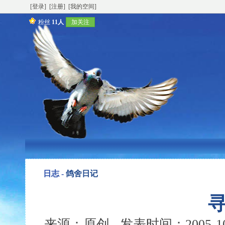
[登录]
[注册]
[我的空间]
粉丝
11人
加关注
日志 -
鸽舍日记
来源：原创 发表时间：2005-10-0