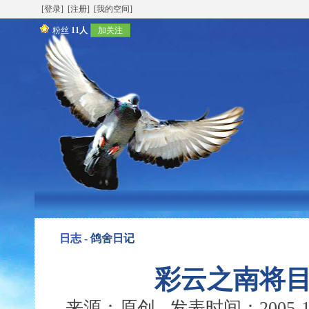
[登录]
[注册]
[我的空间]
粉丝
11人
加关注
日志 -
鸽舍日记
彩云之南将
来源：原创 发表时间：2005-10-