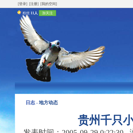
[登录]
[注册]
[我的空间]
粉丝
11人
加关注
日志 -
地方动态
贵州千只小
发表时间：2005-09-29 0:22:3