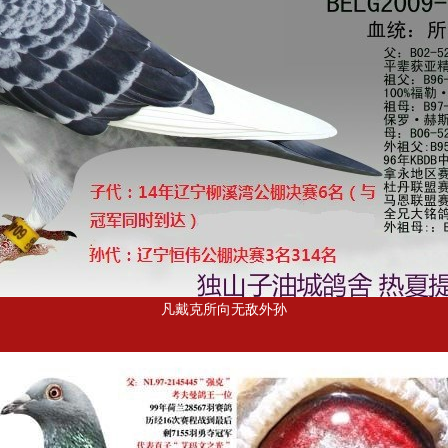
凡戴克所向无敌外孙