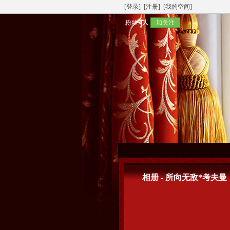
[登录]
[注册]
[我的空间]
粉丝
4人
加关注
相册 - 所向无敌*考夫曼