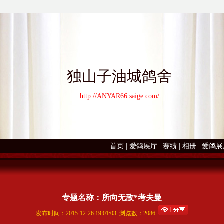
独山子油城鸽舍
http://ANYAR66.saige.com/
首页
|
爱鸽展厅
|
赛绩
|
相册
|
爱鸽展
专题名称：所向无敌*考夫曼
发布时间：2015-12-26 19:01:03 浏览数：2086