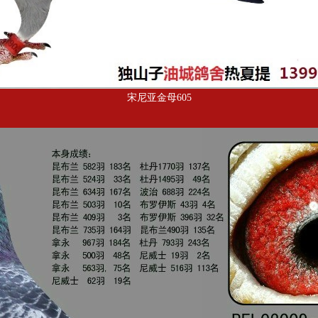
宋尼亚金母605