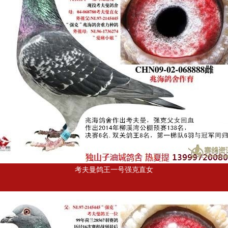
考夫曼鸽王一号强克直女