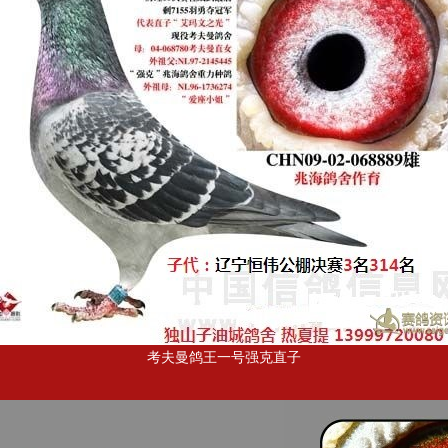
考夫曼鸽王一号强克直子