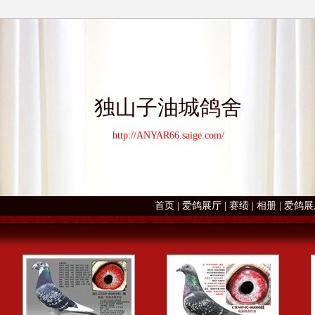
独山子油城鸽舍
http://ANYAR66.saige.com/
首页
|
爱鸽展厅
|
赛绩
|
相册
|
爱鸽展