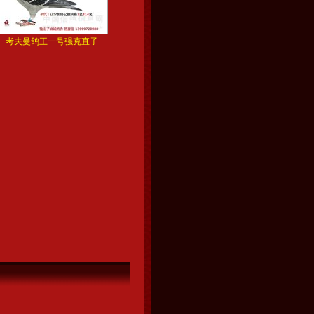
考夫曼鸽王一号强克直子