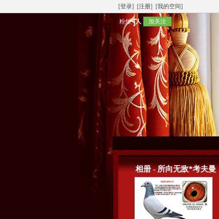
[登录]
[注册]
[我的空间]
粉丝
4人
加关注
相册 - 所向无敌*考夫曼