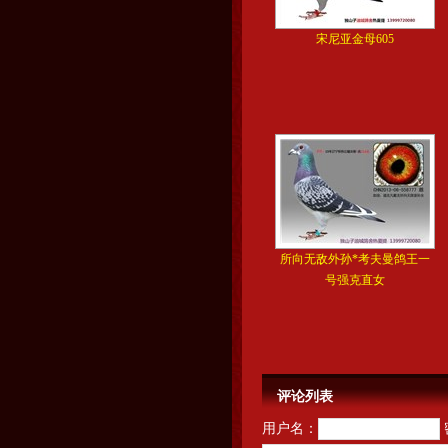
宋尼亚金母605
所向无敌外孙*考夫曼鸽王一
号强克直女
评论列表
用户名：