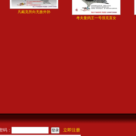
凡戴克所向无敌外孙
考夫曼鸽王一号强克直女
密码：
立即注册