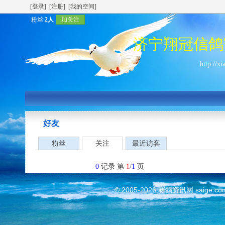
[登录]
[注册]
[我的空间]
粉丝
2人
加关注
济宁翔冠信鸽
http://x
好友
粉丝
关注
最近访客
0
记录 第
1
/
1
页
© 2005-2026
赛鸽资讯网
saige