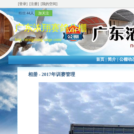
[登录]
[注册]
[我的空间]
粉丝
44人
加关注
广东浓翔赛鸽公棚
http://nongxiang.saige.com/
首页
|
简介
|
公棚动
相册 -
2017年训赛管理