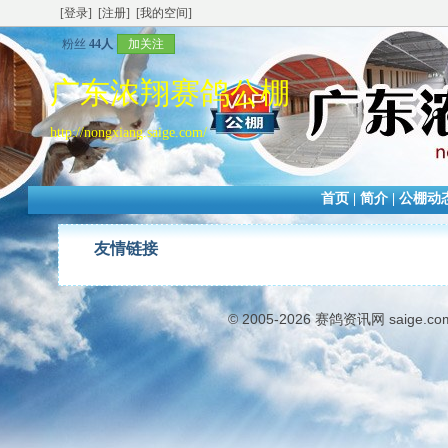
[登录]
[注册]
[我的空间]
粉丝
44人
加关注
广东浓翔赛鸽公棚
http://nongxiang.saige.com/
首页
|
简介
|
公棚动
友情链接
© 2005-2026
赛鸽资讯网
saige