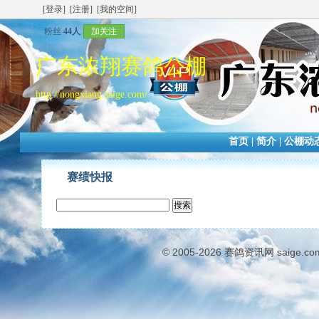
[登录]
[注册]
[我的空间]
粉丝
44人
加关注
广东浓翔赛鸽公棚
http://nongxiang.saige.com/
首页
|
简介
|
公棚动
赛绩快报
© 2005-2026
赛鸽资讯网
saige