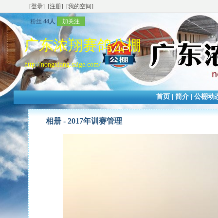
[登录]
[注册]
[我的空间]
粉丝
44人
加关注
广东浓翔赛鸽公棚
http://nongxiang.saige.com/
首页
|
简介
|
公棚动
相册 -
2017年训赛管理