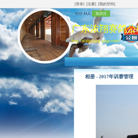
[登录]
[注册]
[我的空间]
粉丝
44人
加关注
广东浓翔赛鸽公
http://nongxiang.saige.com/
相册 -
2017年训赛管理