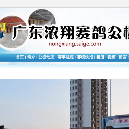
棚
首页
|
简介
|
公棚动态
|
赛事规程
|
赛绩快报
|
相册
|
视频
|
留言