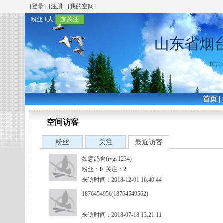
[登录]
[注册]
[我的空间]
粉丝
1人
加关注
山东省烟
http
首页
|
空间访客
粉丝
关注
最近访客
如意鸽舍(rygs1234)
粉丝：
0
关注：
2
来访时间：2018-12-01 16:40:44
1876454956(18764549562)
来访时间：2018-07-18 13:21:11