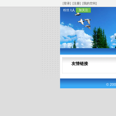
[登录]
[注册]
[我的空间]
粉丝
1人
加关注
友情链接
© 20