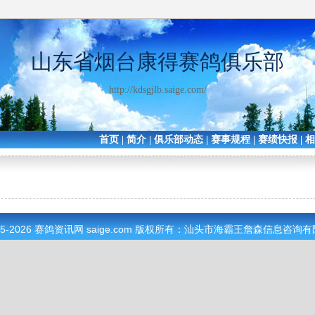
山东省烟台康得赛鸽俱乐部
http://kdsgjlb.saige.com/
首页
|
简介
|
俱乐部动态
|
赛事规程
|
赛绩快报
|
05-2026
赛鸽资讯网
saige.com 版权所有：汕头市海霸王詹森信息咨询