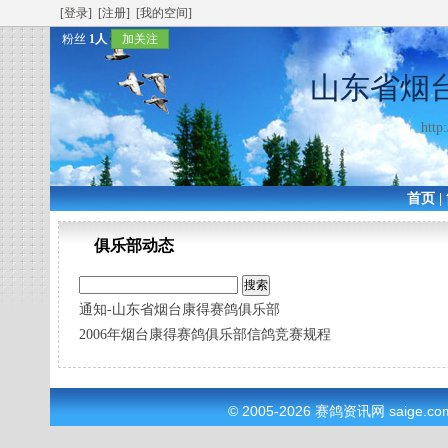
[登录]
[注册]
[我的空间]
粉丝
1人
加关注
山东省烟
http
首页
|
俱乐部动态
通知-山东省烟台康得赛鸽俱乐部
2006年烟台康得赛鸽俱乐部信鸽竞赛规程
© 2005-2026
赛鸽资讯网
saige