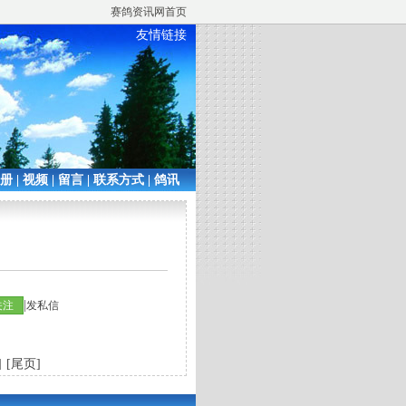
赛鸽资讯网首页
友情链接
相册
|
视频
|
留言
|
联系方式
|
鸽讯
|
关注
发私信
]
[尾页]