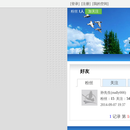
[登录]
[注册]
[我的空间]
粉丝
1人
加关注
好友
粉丝
关注
孙先生(mally666)
粉丝：
15
关注：
54
2014-09-07 19:37
1
记录 第
1