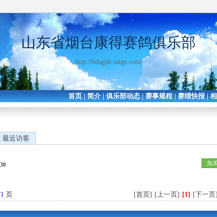
山东省烟台康得赛鸽俱乐部
http://kdsgjlb.saige.com/
首页
|
简介
|
俱乐部动态
|
赛事规程
|
赛绩快报
|
最近访客
加
30
/
1
页
[首页]
[上一页]
[1]
[下一页