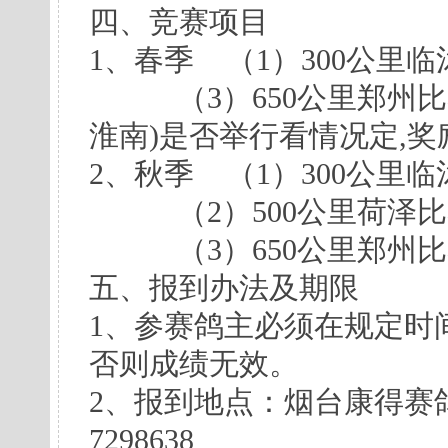
四、竞赛项目
1、春季 （1）300公里临
（3）650公里郑州比赛 
淮南)是否举行看情况定,
2、秋季 （1）300公里
（2）500公里荷泽比
（3）650公里郑州比
五、报到办法及期限
1、参赛鸽主必须在规定时
否则成绩无效。
2、报到地点：烟台康得赛鸽
7298638