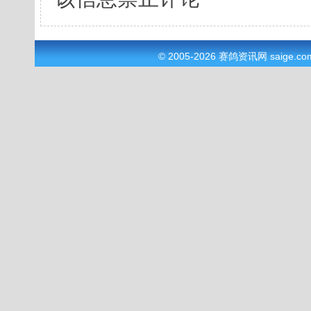
© 2005-2026
赛鸽资讯网
saige