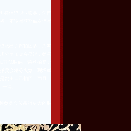
界 杯信鸽职业联赛，河南
福，不论是获奖鸽友还是
也派出了网拍团队，为本
步分享拍卖会盛况，参与
5羽优胜鸽，荣登拍卖会
拍卖会堪称火爆，现场举
仅是鸽主自己拍回，而且，
手一搏。
领参赛会员赢得更大的胜