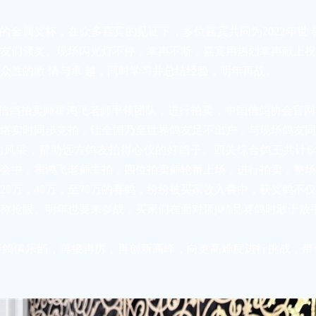
的金属奖杯，在众多嘉宾的见证下，多位嘉宾共同为2022年世 
友们颁奖。现场闪光灯不停，掌声不断，嘉宾用热烈掌声献上祝
众胜的激 情与卓 越，同时学习并总结经验，明年再战。
信鸽拍卖师霍鸿飞老师率领团队，进行拍卖，中国信鸽协会官网
络实时同步竞拍，让全国乃至世界鸽友足不出户，与现场鸽友同
风采，帮助远方鸽友拍得心仪的好鸽子。四关综合鸽王共计64
会中，霍鸿飞老师主拍，四位拍卖师轮番上场，进行拍卖，整场
，20万，40万，至70万的赛鸽，纷纷被买家收入囊中，获奖鸽不
称抢眼。明年也要来参战，买家们在面对顶ji精品赛鸽时敢于放
赛鸽俱乐部，再接再厉，再创新高峰，向更高难度进行挑战，带