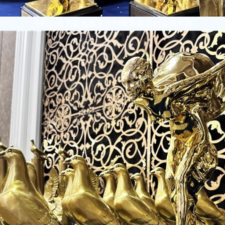
开封众胜为获奖嘉宾定制重量级高档金属奖杯