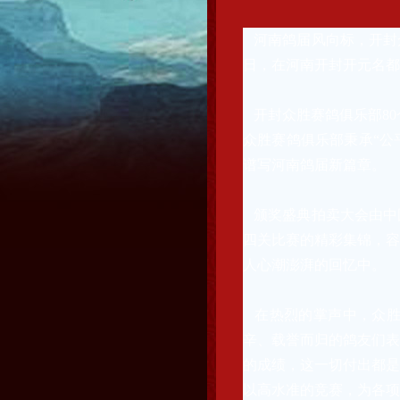
河南鸽届风向标，开封众胜
日，在河南开封开元名都
开封众胜赛鸽俱乐部80
众胜赛鸽俱乐部秉承“公
谱写河南鸽届新篇章。
颁奖盛典拍卖大会由中
四关比赛的精彩集锦，容
人心潮澎湃的回忆中。
在热烈的掌声中，众胜
辛、载誉而归的鸽友们表
的成绩，这一切付出都是
以高水准的竞赛，为各项