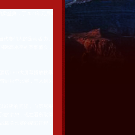
卖盛典，于2023年元月8
当代赛鸽人的蓬勃活 力。
于国际高水平的赛事盛会，
酒店LED大屏幕播放秋季
带到秋季比赛，带入到另
以诚挚的问候，向历尽艰
飞翔的梦想，现在看所取得
勇战四关比赛的精彩征程，