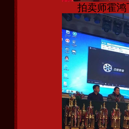
拍卖师霍鸿