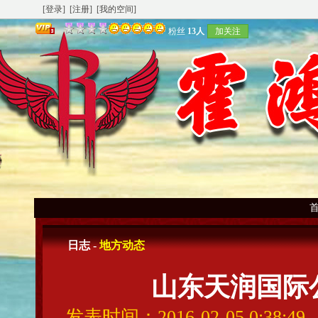
[登录]
[注册]
[我的空间]
粉丝
13人
加关注
日志 -
地方动态
山东天润国际
发表时间：2016-02-05 0:38: