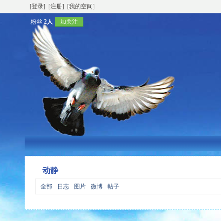
[登录]
[注册]
[我的空间]
粉丝
2人
加关注
动静
全部
日志
图片
微博
帖子