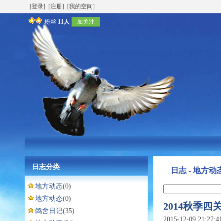
[登录]
[注册]
[我的空间]
粉丝
11人
加关注
日志分类
日志 - 地方动
地方动态
(0)
地方动态
(0)
2014秋季
鸽舍日记
(35)
2015-12-09 21:27: