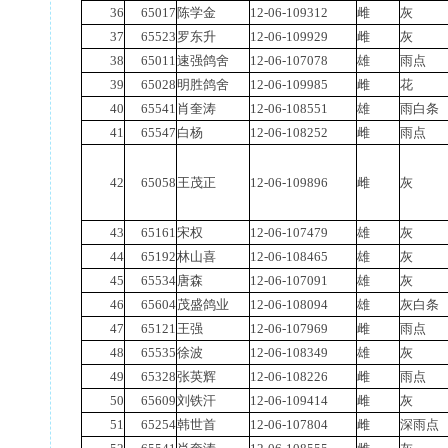
36
65017
陈学金
12-06-109312
雌
灰
37
65523
罗东升
12-06-109929
雌
灰
38
65011
速强鸽舍
12-06-107078
雄
雨点
39
65028
明胜鸽舍
12-06-109985
雌
花
40
65541
肖奎涛
12-06-108551
雄
雨白条
41
65547
白杨
12-06-108252
雌
雨点
42
65058
王茂正
12-06-109896
雌
灰
43
65161
宋权
12-06-107479
雄
灰
44
65192
林山喜
12-06-108465
雄
灰
45
65534
唐森
12-06-107091
雄
灰
46
65604
茂盛鸽业
12-06-108094
雄
灰白条
47
65121
王强
12-06-107969
雌
雨点
48
65535
徐波
12-06-108349
雄
灰
49
65328
张英辉
12-06-108226
雌
雨点
50
65609
刘铁汗
12-06-109414
雌
灰
51
65254
韩世首
12-06-107804
雌
深雨点