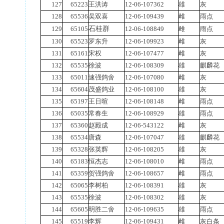
127
65223
王洪涛
12-06-107362
雄
灰
128
65536
吴双喜
12-06-109439
雌
雨点
129
65105
石桂群
12-06-108849
雌
雨点
130
65523
罗东升
12-06-109923
雌
灰
131
65161
宋权
12-06-107477
雌
灰
132
65535
徐波
12-06-108309
雄
麒麟花
133
65011
速强鸽舍
12-06-107080
雌
灰
134
65604
茂盛鸽业
12-06-108100
雄
灰
135
65197
王日暄
12-06-108148
雌
雨点
136
65035
常春生
12-06-108929
雄
雨点
137
65360
赵殿成
12-06-543122
雌
灰
138
65534
唐森
12-06-107047
雄
麒麟花
139
65328
张英辉
12-06-108205
雄
灰
140
65183
恒杰志
12-06-108010
雌
雨点
141
65359
贺强鸽舍
12-06-108657
雌
雨点
142
65065
李树柏
12-06-108391
雄
灰
143
65535
徐波
12-06-108302
雄
灰
144
65605
明胜二舍
12-06-109635
雄
雨点
145
65519
李辉
12-06-109431
雌
灰白条