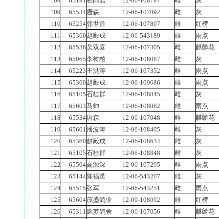
108
65191
柏雨岩
12-06-108787
雌
灰
109
65534
唐森
12-06-107092
雌
灰
110
65254
韩世首
12-06-107807
雄
红楞
111
65360
赵殿成
12-06-543189
雄
雨点
112
65536
吴双喜
12-06-107305
雌
麒麟花
113
65065
李树柏
12-06-108087
雌
灰
114
65223
王洪涛
12-06-107352
雌
雨点
115
65360
赵殿成
12-06-109686
雄
雨点
116
65105
石桂群
12-06-108845
雌
灰
117
65603
马帅
12-06-108062
雄
雨点
118
65534
唐森
12-06-107048
雌
麒麟花
119
65601
潘波涛
12-06-108405
雌
灰
120
65360
赵殿成
12-06-108634
雄
灰
121
65105
石桂群
12-06-108848
雌
灰
122
65504
高源深
12-06-107295
雌
雨点
123
65144
陈福英
12-06-543207
雄
灰
124
65515
张军
12-06-543251
雌
雨点
125
65604
茂盛鸽业
12-09-108092
雄
红楞
126
65311
圆梦鸽舍
12-06-107056
雌
麒麟花