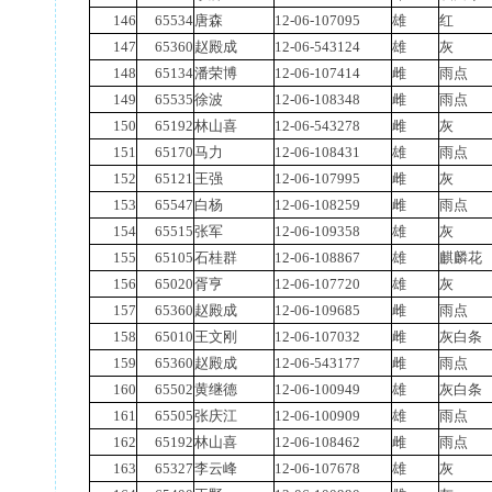
146
65534
唐森
12-06-107095
雄
红
147
65360
赵殿成
12-06-543124
雄
灰
148
65134
潘荣博
12-06-107414
雌
雨点
149
65535
徐波
12-06-108348
雌
雨点
150
65192
林山喜
12-06-543278
雌
灰
151
65170
马力
12-06-108431
雄
雨点
152
65121
王强
12-06-107995
雌
灰
153
65547
白杨
12-06-108259
雌
雨点
154
65515
张军
12-06-109358
雄
灰
155
65105
石桂群
12-06-108867
雄
麒麟花
156
65020
胥亨
12-06-107720
雄
灰
157
65360
赵殿成
12-06-109685
雌
雨点
158
65010
王文刚
12-06-107032
雌
灰白条
159
65360
赵殿成
12-06-543177
雌
雨点
160
65502
黄继德
12-06-100949
雄
灰白条
161
65505
张庆江
12-06-100909
雄
雨点
162
65192
林山喜
12-06-108462
雌
雨点
163
65327
李云峰
12-06-107678
雄
灰