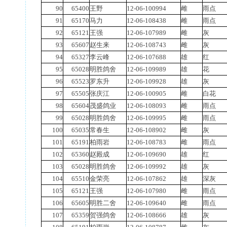
90
65400
王野
12-06-100994
雌
雨点
91
65170
马力
12-06-108438
雌
雨点
92
65121
王强
12-06-107989
雌
灰
93
65607
赵生来
12-06-108743
雌
灰
94
65327
李云峰
12-06-107688
雄
红
95
65028
明胜鸽舍
12-06-109989
雄
花
96
65523
罗东升
12-06-109928
雄
灰
97
65505
张庆江
12-06-100905
雌
白花
98
65604
茂盛鸽业
12-06-108093
雌
雨点
99
65028
明胜鸽舍
12-06-109995
雌
雨点
100
65035
常春生
12-06-108902
雌
灰
101
65191
柏雨岩
12-06-108783
雌
雨点
102
65360
赵殿成
12-06-109690
雄
红
103
65028
明胜鸽舍
12-06-109992
雄
灰
104
65510
金荣亮
12-06-107862
雄
深灰
105
65121
王强
12-06-107980
雌
雨点
106
65605
明胜二舍
12-06-109640
雌
雨点
107
65359
贺强鸽舍
12-06-108666
雄
灰