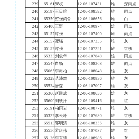
239
65161
宋权
12-06-107431
雌
深雨点
240
65197
王日暄
12-06-108592
雌
雨点
241
65359
贺强鸽舍
12-06-108656
雌
白
242
65400
王野
12-06-100974
雄
雨点
243
65157
谭强
12-06-107400
雌
雨点
244
65157
谭强
12-06-107335
雌
灰
245
65157
谭强
12-06-107221
雌
红楞
246
65333
刘俊华
12-06-107848
雄
雨点
247
65547
白杨
12-06-108268
雄
雨点
248
65065
李树柏
12-06-108048
雄
灰
249
65329
丛沛杰
12-06-100836
雌
灰
250
65534
唐森
12-06-107097
雄
灰
251
65360
赵殿成
12-06-108636
雄
灰
252
65609
刘铁汗
12-06-109416
雄
红
253
65191
柏雨岩
12-06-108771
雌
灰
254
65327
李云峰
12-06-107680
雄
红楞
255
65513
郭明清
12-06-108355
雌
灰
256
65550
孟庆伟
12-06-107087
雄
红
257
65126
李东清
12-06-108986
雄
灰