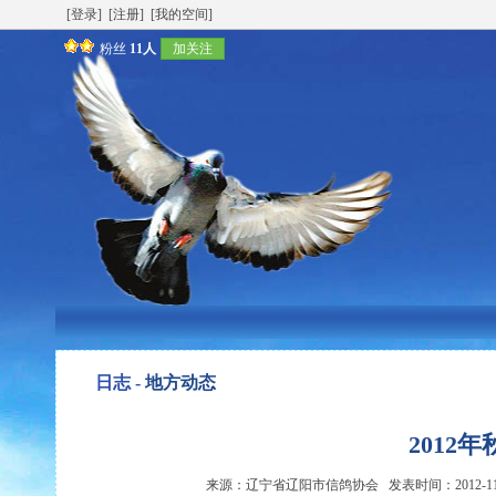
[登录]
[注册]
[我的空间]
粉丝
11人
加关注
日志 -
地方动态
2012
来源：辽宁省辽阳市信鸽协会 发表时间：2012-11-07