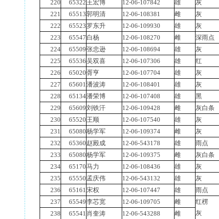
220
65322
王宏博
12-06-107842
雄
灰
221
65513
郭明清
12-06-108381
雌
灰
222
65523
罗东升
12-06-109930
雄
灰
223
65547
白杨
12-06-108270
雌
深雨点
224
65509
张忠逊
12-06-108694
雄
灰
225
65536
吴双喜
12-06-107306
雄
红
226
65020
胥亨
12-06-107704
雄
灰
227
65601
潘波涛
12-06-108401
雄
灰
228
65134
潘荣博
12-06-107408
雄
黑
229
65609
刘铁汗
12-06-109428
雌
灰白条
230
65520
王顺
12-06-107540
雄
灰
231
65080
杨学军
12-06-109374
雌
灰
232
65360
赵殿成
12-06-543178
雄
雨点
233
65080
杨学军
12-06-109375
雌
灰白条
234
65170
马力
12-06-108436
雄
灰
235
65550
孟庆伟
12-06-543132
雄
灰
236
65161
宋权
12-06-107447
雄
雨点
237
65549
李芯宽
12-06-109705
雌
红楞
灰
238
65541
肖奎涛
12-06-543288
雌