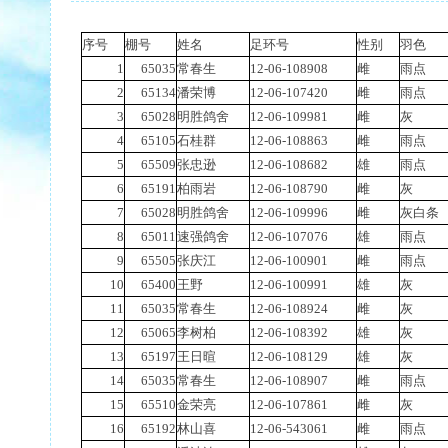
序号
棚号
姓名
足环号
性别
羽色
1
65035
常春生
12-06-108908
雌
雨点
2
65134
潘荣博
12-06-107420
雌
雨点
3
65028
明胜鸽舍
12-06-109981
雌
灰
4
65105
石桂群
12-06-108863
雌
雨点
5
65509
张忠逊
12-06-108682
雄
雨点
6
65191
柏雨岩
12-06-108790
雌
灰
7
65028
明胜鸽舍
12-06-109996
雌
灰白条
8
65011
速强鸽舍
12-06-107076
雄
雨点
9
65505
张庆江
12-06-100901
雌
雨点
10
65400
王野
12-06-100991
雄
灰
11
65035
常春生
12-06-108924
雌
灰
12
65065
李树柏
12-06-108392
雄
灰
13
65197
王日暄
12-06-108129
雄
灰
14
65035
常春生
12-06-108907
雌
雨点
15
65510
金荣亮
12-06-107861
雌
灰
16
65192
林山喜
12-06-543061
雌
雨点