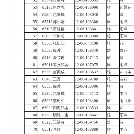
52
65541
肖奎涛
12-06-108555
雌
灰
53
65183
恒杰志
12-06-108006
雌
麒麟花
54
65360
赵殿成
12-06-108640
雌
灰
55
65513
郭明清
12-06-108388
雌
雨点
56
65105
石桂群
12-06-108841
雄
雨点
57
65065
李树柏
12-06-108399
雄
雨点
58
65505
张庆江
12-06-543109
雌
花
59
65535
徐波
12-06-108340
雄
白花
60
65134
潘荣博
12-06-107413
雌
灰
61
65011
速强鸽舍
12-06-107075
雌
雨点
62
65360
赵殿成
12-06-108632
雄
灰白条
63
65400
王野
12-06-109789
雌
白花
64
65535
徐波
12-06-108306
雌
灰
65
65360
赵殿成
12-06-543113
雌
雨点
66
65065
李树柏
12-06-108400
雌
雨白条
67
65023
四海鸽舍
12-06-108533
雌
灰
68
65605
明胜二舍
12-06-109647
雄
雨点
69
65223
王洪涛
12-06-109456
雄
灰
70
65519
李辉
12-06-108889
雌
雨点