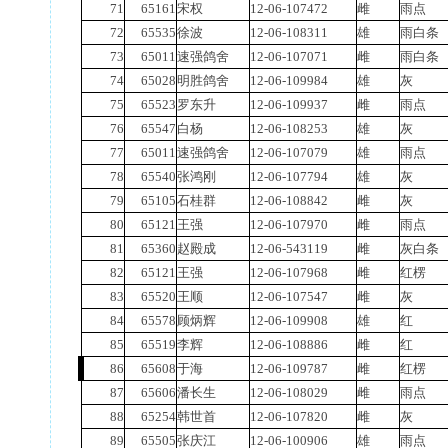
71
65161
宋权
12-06-107472
雌
雨点
72
65535
徐波
12-06-108311
雄
雨白条
73
65011
速强鸽舍
12-06-107071
雌
雨白条
74
65028
明胜鸽舍
12-06-109984
雄
灰
75
65523
罗东升
12-06-109937
雌
雨点
76
65547
白杨
12-06-108253
雄
灰
77
65011
速强鸽舍
12-06-107079
雄
雨点
78
65540
张鸿刚
12-06-107794
雄
灰
79
65105
石桂群
12-06-108842
雌
灰
80
65121
王强
12-06-107970
雌
雨点
81
65360
赵殿成
12-06-543119
雌
灰白条
82
65121
王强
12-06-107968
雌
红楞
83
65520
王顺
12-06-107547
雌
灰
84
65578
顾炳辉
12-06-109908
雄
红
85
65519
李辉
12-06-108886
雌
红
86
65608
于海
12-06-109787
雌
红楞
87
65606
潘长生
12-06-108029
雌
雨点
88
65254
韩世首
12-06-107820
雌
灰
89
65505
张庆江
12-06-100906
雄
雨点