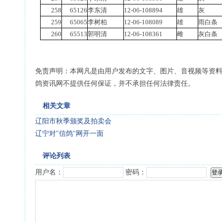
258
65126
李东清
12-06-108894
雄
灰
259
65065
李树柏
12-06-108089
雄
雨白条
260
65513
郭明清
12-06-108361
雌
灰白条
免责声明：本网凡是由用户发布的文字、图片、音视频等资
鸽资讯网不提供任何保证，并不承担任何法律责任。
相关文章
辽阳市秋季颁奖及拍卖会
辽宁对"信鸽"网开一面
评论列表
用户名：
密码：