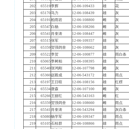
202
65519
李辉
12-06-109433
雄
花
203
65170
马力
12-06-108439
雄
灰
204
65191
柏雨岩
12-06-108800
雌
灰
205
65547
白杨
12-06-108266
雌
灰
206
65541
肖奎涛
12-06-108447
雌
灰
207
65515
张军
12-06-109357
雄
灰
208
65359
贺强鸽舍
12-06-108662
雄
灰
209
65522
李贺
12-06-100877
雄
雨白条
210
65065
李树柏
12-06-108395
雄
灰
211
65540
张鸿刚
12-06-107798
雌
灰
212
65360
赵殿成
12-06-543172
雄
雨点
213
65197
王日暄
12-06-108156
雄
红楞
214
65534
唐森
12-06-107100
雌
灰
215
65266
王丽红
12-06-543163
雌
红
216
65359
贺强鸽舍
12-06-108660
雌
雨点
217
65541
肖奎涛
12-06-543294
雄
灰白条
218
65080
杨学军
12-06-109347
雄
雨点
219
65105
石桂群
12-06-108866
雄
雨点