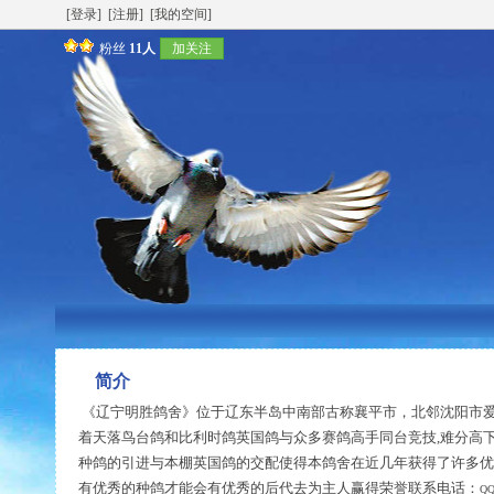
[登录]
[注册]
[我的空间]
粉丝
11人
加关注
简介
《辽宁明胜鸽舍》位于辽东半岛中南部古称襄平市，北邻沈阳市爱亚
着天落鸟台鸽和比利时鸽英国鸽与众多赛鸽高手同台竞技,难分高下
种鸽的引进与本棚英国鸽的交配使得本鸽舍在近几年获得了许多优
有优秀的种鸽才能会有优秀的后代去为主人赢得荣誉联系电话：
QQ