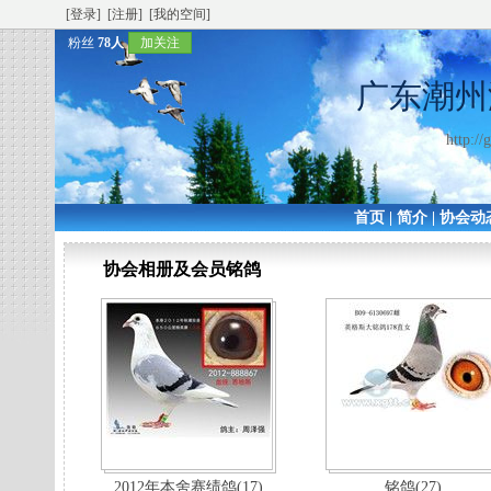
[登录]
[注册]
[我的空间]
粉丝
78人
加关注
广东潮州
http:/
首页
|
简介
|
协会动
协会相册及会员铭鸽
2012年本舍赛绩鸽(17)
铭鸽(27)