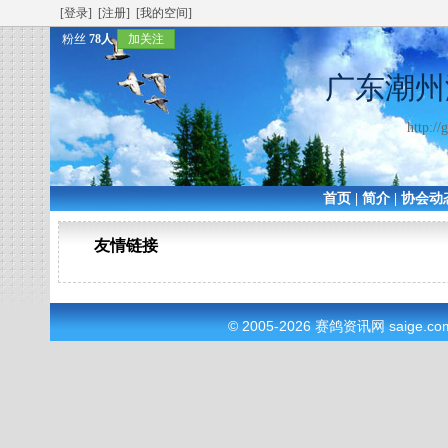
[登录]
[注册]
[我的空间]
粉丝
78人
加关注
广东潮州
http:/
首页
|
简介
|
协会动
友情链接
© 2005-2026
赛鸽资讯网
saige