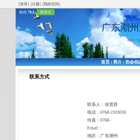
[登录]
[注册]
[我的空间]
粉丝
78人
加关注
广东潮州
http:/
首页
|
简介
|
协会动
联系方式
联系人：
张贤群
电话：
0768-2103030
传真：
0768-
Email：
地区：
广东潮州