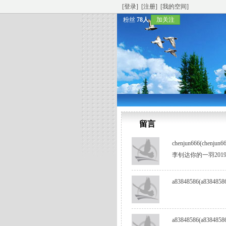
[登录]
[注册]
[我的空间]
粉丝
78人
加关注
留言
chenjun666(chenjun6
李钊达你的一羽2019
a83848586(a8384858
a83848586(a8384858