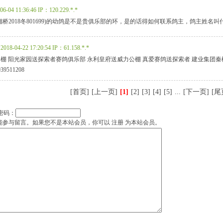
06-04 11:36:46
IP：120.229.*.*
桥2018冬801699)的幼鸽是不是贵俱乐部的环，是的话得如何联系鸽主，鸽主姓名叫
2018-04-22 17:20:54
IP：61.158.*.*
棚 阳光家园送探索者赛鸽俱乐部 永利皇府送威力公棚 真爱赛鸽送探索者 建业集团秦
9511208
[首页]
[上一页]
[1]
[2]
[3]
[4]
[5]
...
[下一页]
[尾
密码：
能参与留言。如果您不是本站会员，你可以
注册
为本站会员。