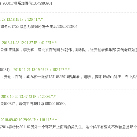
900017联系加微信13549993981
-28 13:18:19
IP：120.41.*.*
冬801755 愿意无偿归还鸽子 电话13625013954
2018-11-28 12:21:37
IP：42.225.*.*
公棚 庄建国，李光辉，送北京百鸽园 张朝伟，融利达，送开创者俱乐部 卖鸽老店如意
86281)
2018-11-21 13:19:57
IP：182.127.*.*
落，开创，百鸽，威力杯++微信15516867916视频看，翅膀，脚环 嵖岈山鸽庄，专
2018-10-29 13:47:43
IP：120.36.*.*
600757，请鸽主与我联系18850516599。
2018-09-02 10:29:03
IP：118.115.*.*
2014春特比801162另外一个环私环上面写的吴先生。这个鸽子有查询不到信息是那