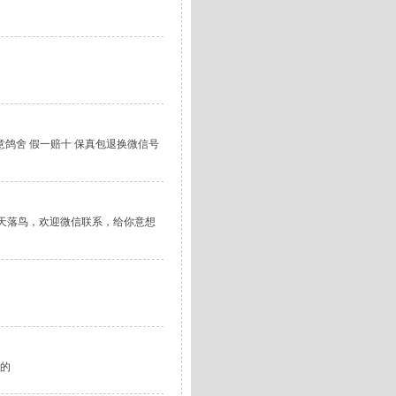
鸽舍 假一赔十 保真包退换微信号
业卖天落鸟，欢迎微信联系，给你意想
个的