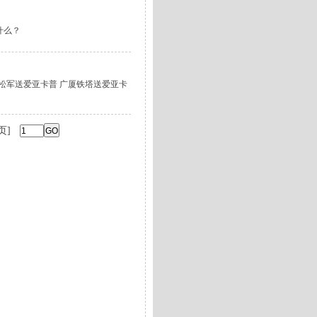
什么？
松军送爱亚卡普 广厦铁塔送爱亚卡
页]