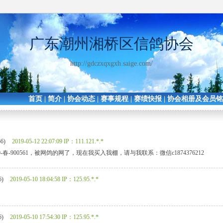
广东潮州湘桥区信鸽协会
http://gdczxqxgxh.saige.com/
首页
|
简介
|
协会动态
|
赛事规程
|
赛绩快报
|
协会相册及会员
66)
2019-05-12 22:07:09
IP：111.121.*.*
-春-900561，被网鸽的网了，现在我买入我棚，请与我联系：微信c1874376212
6)
2019-05-10 18:04:58
IP：125.95.*.*
6)
2019-05-10 17:54:30
IP：125.95.*.*