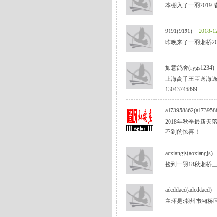
本棚入了一羽2019-春-
9191(9191)
2018-12
昨晚来了一羽湘桥2018
如意鸽舍(rygs1234)
上海高手王臣送海逸
13043746899
a173958862(a173958
2018年秋季最新天
不到的惊喜！
aoxiangjs(aoxiangjs)
捡到一羽18秋湘桥三关
adcddacd(adcddacd)
主环是:潮州市湘桥区