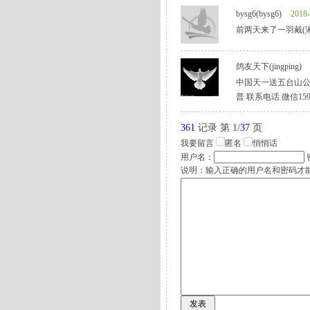
bysg6(bysg6)
2018-
前两天来了一羽戴(湘
鸽友天下(jingping)
中国天一送五台山公
普 联系电话 微信1593
361
记录 第
1
/
37
页
我要留言
匿名
悄悄话
用户名：
说明：输入正确的用户名和密码才