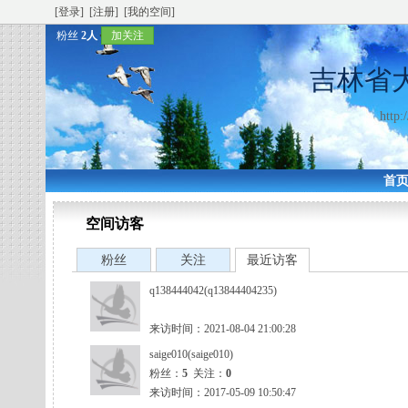
[登录]
[注册]
[我的空间]
粉丝
2人
加关注
吉林省
http:
首
空间访客
粉丝
关注
最近访客
q138444042(q13844404235)
来访时间：2021-08-04 21:00:28
saige010(saige010)
粉丝：
5
关注：
0
来访时间：2017-05-09 10:50:47