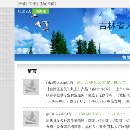
[登录]
[注册]
[我的空间]
粉丝
2人
加关注
吉林省
http:
首
留言
saige010(saige010)
2017-05-09 10:50:47
IP：183.8.*.*
【台湾正五关】其主打产品《赛鸽中药粉》，上市15年
级赛事提供专业职业服务！创造了无数传奇！（诚招代理商） 销
13826694020（ 微信）QQ：1794635322 中信官网： http://twy
gsf2017(gsf2017)
2017-03-16 9:38:30
IP：121.35.*.*
出售批发各种高质量鸽环：鸟环，特比环，识别环，铝
食槽，饮食两用槽等等， 品种尺寸齐全,可私人订制鸽环鸟环