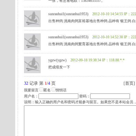
一张，有意者电联：15834653557。
sunranhui1(sunranhui1953)
2012-10-10 14:54:55
IP：222.
出售种鸽 洮南肉鸽富裕基地出售种鸽 品种有 银王鸽 白王鸽 蛇头
sunranhui1(sunranhui1953)
2012-10-10 14:52:30
IP：222.
出售种鸽 洮南肉鸽繁育基地出售种鸽 品种有 银王鸽 白王鸽 蛇头
ygzw(ygzw)
2012-09-18 19:38:34
IP：118.88.*.*
把成绩发一下
32
记录 第
1
/
4
页
[首页]
我要留言
匿名
悄悄话
用户名：
密码：
说明：输入正确的用户名和密码才能参与留言。如果您不是本站会员