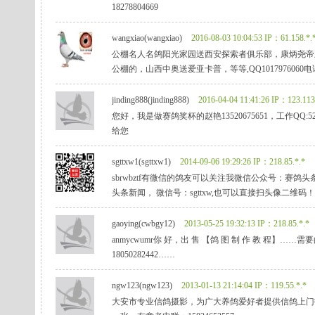
18278804669
wangxiao(wangxiao)
2016-08-03 10:04:53
IP：61.158.*.
公棚名人名鸽阳光家园送西安探索者俱乐部，康炳尧帝
公棚的，山西中奥送爱亚卡普，等等,QQ1017976060电话13
jinding888(jinding888)
2016-04-04 11:41:26
IP：123.113
您好，我是做赛鸽奖杯的赵艳13520675651，工作Q
给您
sgttxw1(sgttxw1)
2014-09-06 19:29:26
IP：218.85.*.*
sbrwbztf有微信的鸽友可以关注我微信公众号：赛
头条新闻， 微信号：sgttxw,也可以直接扫头像二维码
gaoying(cwbgy12)
2013-05-25 19:32:13
IP：218.85.*.*
anmycwumr你 好，出 售 【鸽 图 制 作 教 程】…
18050282442……
ngw123(ngw123)
2013-01-13 21:14:04
IP：119.55.*.*
大安市专业信鸽摄影，为广大养鸽爱好者提供信鸽上门