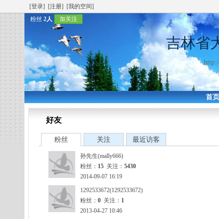
[登录]
[注册]
[我的空间]
粉丝
2人
加关注
吉林省
http:
首
好友
粉丝
关注
最近访客
孙先生(mally666)
粉丝：
15
关注：
5430
2014-09-07 16:19
1292533672(1292533672)
粉丝：
0
关注：
1
2013-04-27 10:46