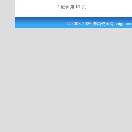
2
记录 第
1
/
1
页
© 2005-2026
赛鸽资讯网
saige