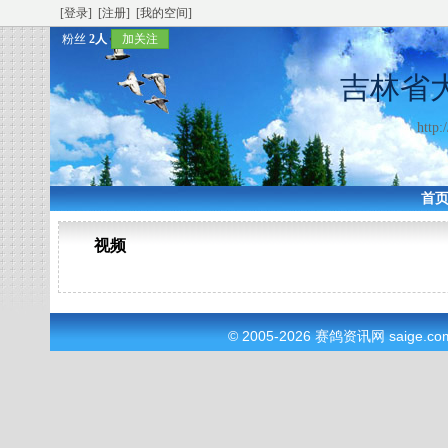
[登录]
[注册]
[我的空间]
粉丝
2人
加关注
吉林省
http:
首
视频
© 2005-2026
赛鸽资讯网
saige