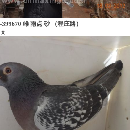
-399670 雌 雨点 砂 （程庄路）
灰 黄