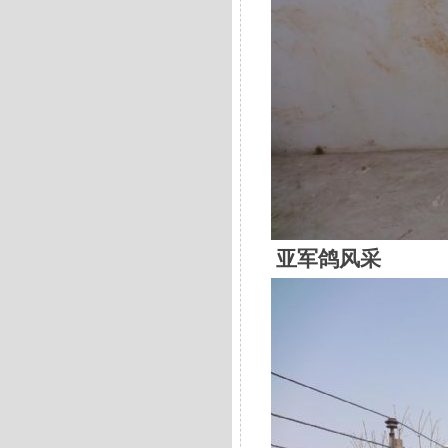
亚军鸽风采