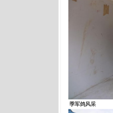
季军鸽风采