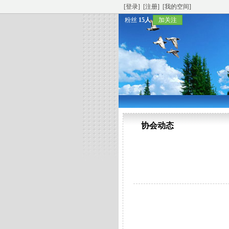
[登录]
[注册]
[我的空间]
粉丝
15人
加关注
协会动态