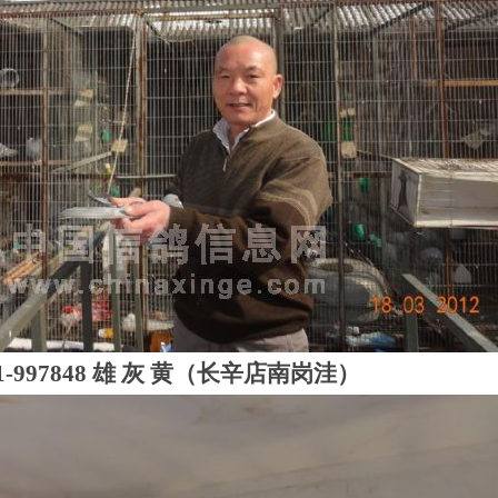
01-997848 雄 灰 黄（长辛店南岗洼）