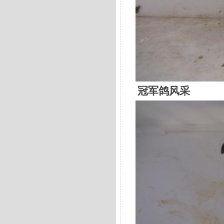
冠军鸽风采