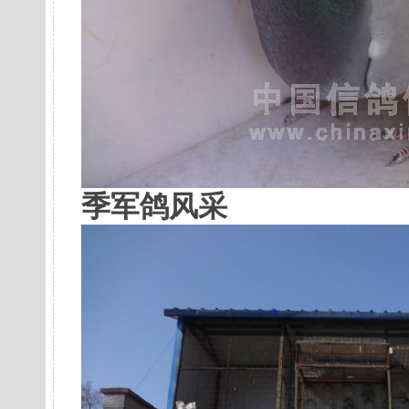
季军鸽风采