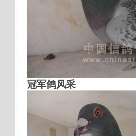
冠军鸽风采