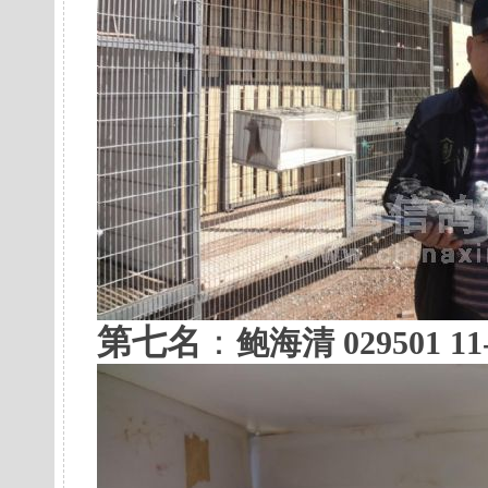
第七名
：
鲍海清 029501 1