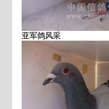
亚军鸽风采