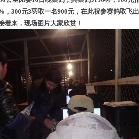
20%，300元3羽取一名900元，在此祝参赛鸽取
00接着来，现场图片大家欣赏！