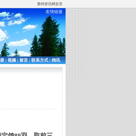
赛鸽资讯网首页
友情链接
相册
|
视频
|
留言
|
联系方式
|
鸽讯
指定鸽89羽，取前三