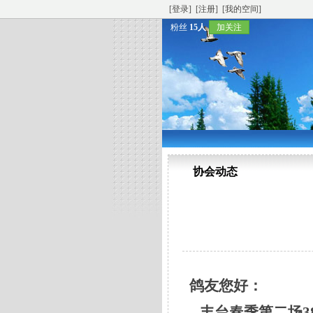
[登录]
[注册]
[我的空间]
粉丝
15人
加关注
协会动态
鸽友您好：
丰台春季第二场38