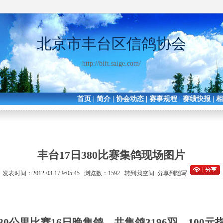
北京市丰台区信鸽协会
http://bift.saige.com/
首页
|
简介
|
协会动态
|
赛事规程
|
赛绩快报
|
丰台17日380比赛集鸽现场图片
发表时间：2012-03-17 9:05:45 浏览数：1592
转到我空间
分享到随写
0公里比赛16日晚集鸽，共集鸽3196羽，100元