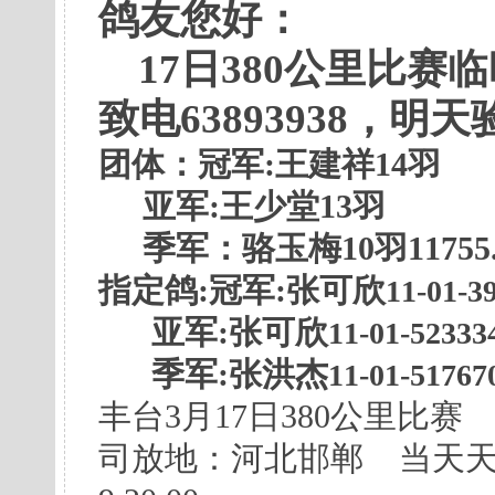
鸽友您好：
17日380公里比赛
致电63893938，明
团体：冠军:王建祥14羽
亚军:王少堂13羽
季军：骆玉梅10羽11755.
指定鸽:冠军:张可欣
11-01
亚军:张可欣
11-01-523
季军:张洪杰
11-01-51
丰台3月17日380公里
司放地：河北邯郸 当天天气：