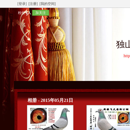
[登录]
[注册]
[我的空间]
粉丝
4人
加关注
独
htt
相册 - 2015年05月21日