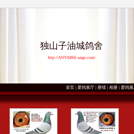
独山子油城鸽舍
http://ANYAR66.saige.com/
首页
|
爱鸽展厅
|
赛绩
|
相册
|
爱鸽展