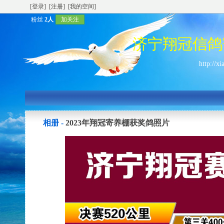
[登录]
[注册]
[我的空间]
粉丝
2人
加关注
济宁翔冠信鸽
http://x
相册 -
2023年翔冠寄养棚获奖鸽照片