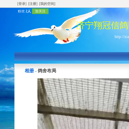
[登录]
[注册]
[我的空间]
粉丝
2人
加关注
济宁翔冠信鸽
http://x
相册 -
鸽舍布局