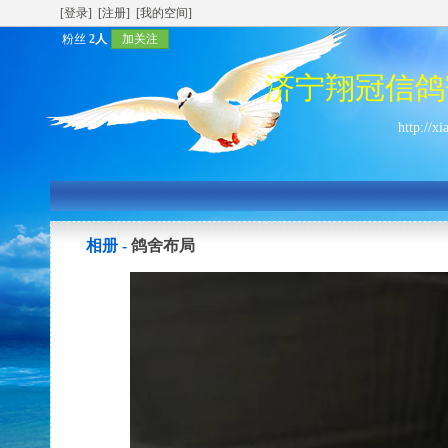
[登录]
[注册]
[我的空间]
粉丝
2人
加关注
济宁翔冠信鸽
http://x
相册 -
鸽舍布局