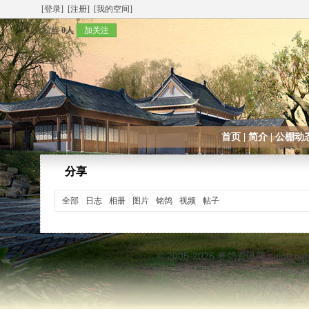
[登录]
[注册]
[我的空间]
粉丝
0人
加关注
首页
|
简介
|
公棚动
分享
全部
日志
相册
图片
铭鸽
视频
帖子
© 2005-2026
赛鸽资讯网
saige