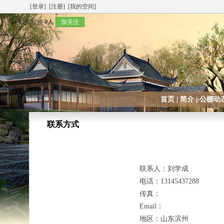
[登录]
[注册]
[我的空间]
粉丝
0人
加关注
首页
|
简介
|
公棚动
联系方式
联系人：
刘学成
电话：
13145437288
传真：
Email：
地区：
山东滨州