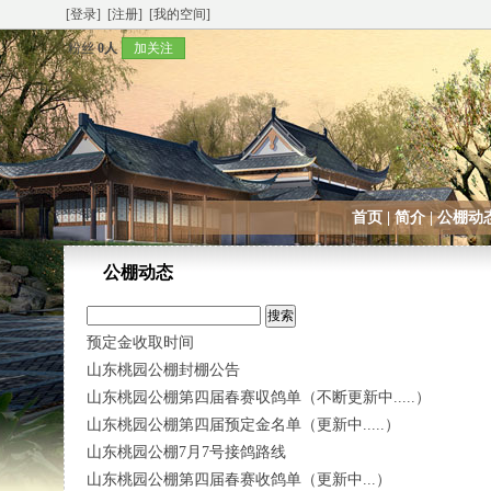
[登录]
[注册]
[我的空间]
粉丝
0人
加关注
首页
|
简介
|
公棚动
公棚动态
预定金收取时间
山东桃园公棚封棚公告
山东桃园公棚第四届春赛収鸽单（不断更新中.....）
山东桃园公棚第四届预定金名单（更新中.....）
山东桃园公棚7月7号接鸽路线
山东桃园公棚第四届春赛收鸽单（更新中...）