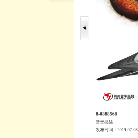
8-0888568
暂无描述
发布时间：2019-07-08 