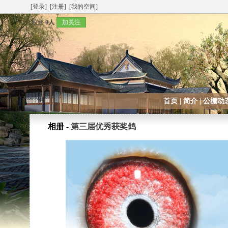
[登录]
[注册]
[我的空间]
粉丝
0人
加关注
首页
|
简介
|
公棚动
相册 -
第三届优秀获奖鸽