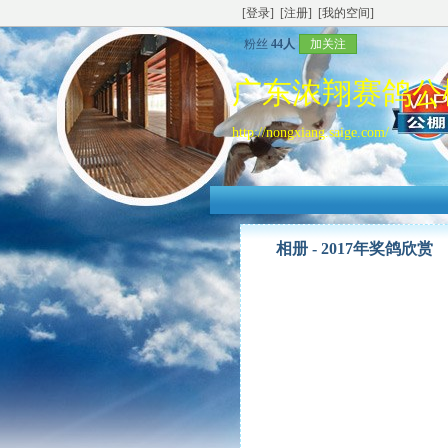
[登录]
[注册]
[我的空间]
粉丝
44人
加关注
广东浓翔赛鸽公
http://nongxiang.saige.com/
相册 -
2017年奖鸽欣赏