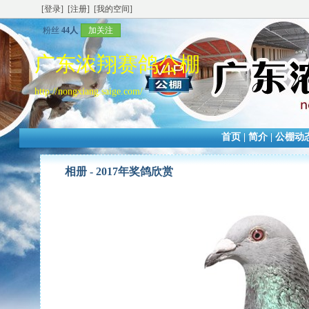
[登录]
[注册]
[我的空间]
粉丝
44人
加关注
广东浓翔赛鸽公棚
http://nongxiang.saige.com/
首页
|
简介
|
公棚动
相册 -
2017年奖鸽欣赏