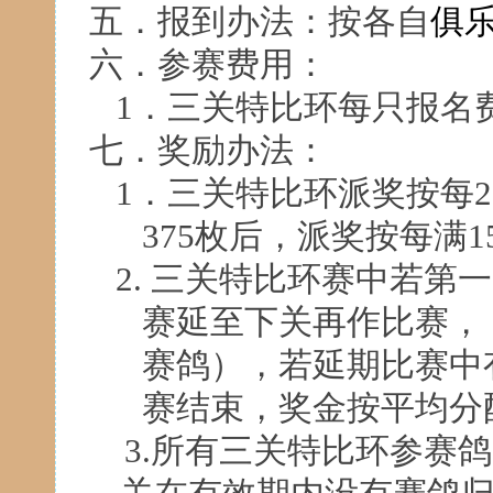
五．报到办法：按
各自
俱
六．参赛费用：
1．
三
关特比环每只报名
七．奖励办法：
1．
三
关特比环
派奖按每
2
3
75
枚后，
派奖按每满
1
2.
三
关特比环
赛
中若第一
赛延至下关再作比赛，
赛鸽），若延期比赛中
赛结束，奖金按平均分
3.所有
三
关特比环
参赛鸽