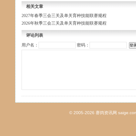
相关文章
2027年春季三会三关及单关育种技能联赛规程
2026年秋季三会三关及单关育种技能联赛规程
评论列表
用户名：
密码：
© 2005-2026
赛鸽资讯网
saige