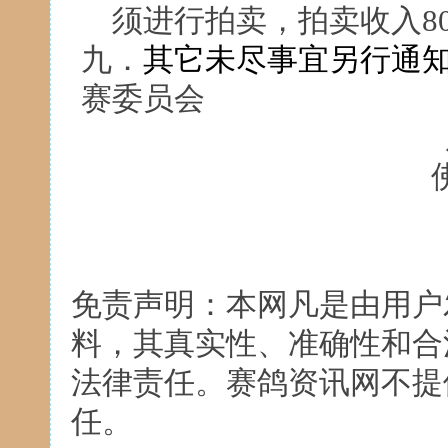
须进行拍卖，拍卖收入
8
九
．
其它未尽事宜另行通
赛委员会
免责声明：本网凡是由用户
料，其真实性、准确性和合
法律责任。赛鸽资讯网不提
任。