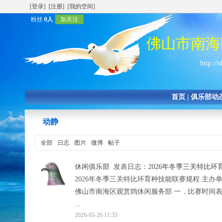
[登录]
[注册]
[我的空间]
粉丝
0人
加关注
佛山市南海
http://
首页
|
俱乐部动
动静
全部
日志
图片
微博
帖子
休闲俱乐部
发表日志：
2026年冬季三关特比
2026年冬季三关特比环育种技能联赛规程 主
佛山市南海区观赏鸽休闲服务部 一．比赛时间表
...
2026-05-26 11:35