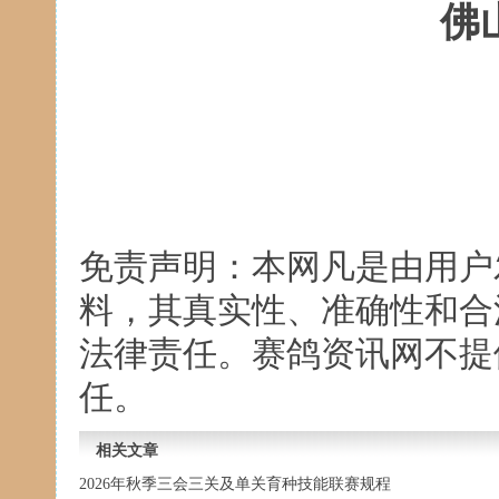
佛
免责声明：本网凡是由用户
料，其真实性、准确性和合
法律责任。赛鸽资讯网不提
任。
相关文章
2026年秋季三会三关及单关育种技能联赛规程