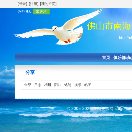
[登录]
[注册]
[我的空间]
粉丝
0人
加关注
佛山市南海
http://
首页
|
俱乐部动
分享
全部
日志
相册
图片
铭鸽
视频
帖子
© 2005-2026
赛鸽资讯网
saige